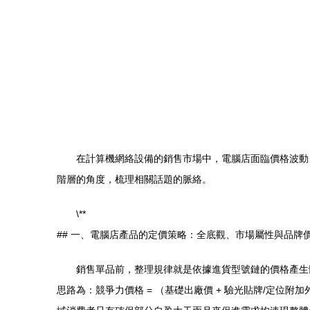
在計算機網絡設備的銷售市場中，電腦店面臨價格波動
階層的角度，梳理相關話題的脈絡。
\**
## 一、電腦店產品的定價策略：全底觀、市場屬性與品牌
銷售單品前，整理規律就是依據進貨型號鏈的價格產生
思路為：競爭力價格 = （基礎出廠價 + 驗光貼牌/定