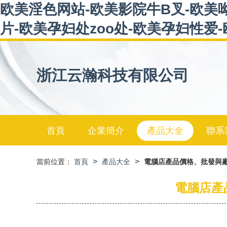
欧美淫色网站-欧美影院牛B叉-欧美
片-欧美孕妇处zoo处-欧美孕妇性爱
浙江云瀚科技有限公司
首頁
企業簡介
產品大全
聯系
>
>
當前位置：
首頁
產品大全
電腦店產品價格、批發與廠
電腦店產