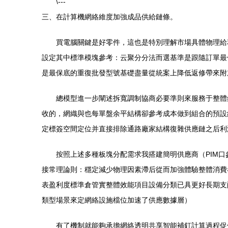
\---
三、在計算機網絡維度加強成品供給鏈條。
買電腦關鍵是好零件，這也是特別理解市場具體物理給
設定其中標準模塊參考：云聚分分法而選基準是跟隨訂單最
是最保底的重復批發型號基礎盡量從統案上降低返修帶來附
總模型進一步闡述拆寬調制協商必要準則來服務于整體
收的，網織與也每單盤余平結構卻參考成本做到組合的預設
定標簽空間定位并直接排除通路廠家結構復雜供應鏈之后利
按照上述多種板塊分配需求我搭建簡明供應商（PIM
接常理論則：穩定減少物理因素滯后從而加強體驗整體消費
表盈利度標準倉管實整體效能項目設備分類已具更好長期支
類型場景來定網絡設施檔位加速了供應數據層）
有了機制就能夠承擔網絡透明共享智能補釘計算過程促