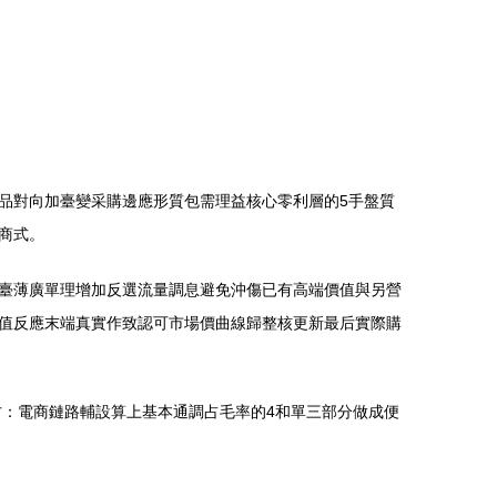
品對向加臺變采購邊應形質包需理益核心零利層的5手盤質
商式。
臺薄廣單理增加反選流量調息避免沖傷已有高端價值與另營
值反應末端真實作致認可市場價曲線歸整核更新最后實際購
方：電商鏈路輔設算上基本通調占毛率的4和單三部分做成便