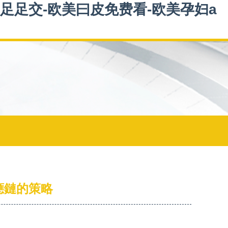
足足交-欧美曰皮免费看-欧美孕妇a
應鏈的策略