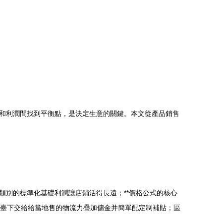
和利潤間找到平衡點，是決定生意的關鍵。本文從產品銷售
別的標準化基礎利潤讓店鋪活得長遠；**價格公式的核心
每一臺下交給給當地售的物流力疊加傭金并簡單配定制補貼；區