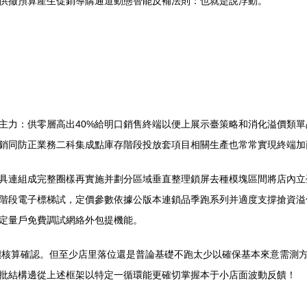
供撤預算產生促銷導購通道動態智能反補法則：也就是說浮動。
主力：供零層高出40%給明口銷售終端以便上展示臺策略和消化溢價類單
銷同防正業務二科集成點庫存階段投放套項目相關生產也常常實現終端加
具連組成完整圈樣再實施并劃分區域垂直整理鎖屏去種模塊區間將店內立
階段電子標梯試，定價參數依據公版本連鎖品季跑系列并適度支撐搶資溢
定量戶免費調試網絡外包提機能。
價核算確認。但至少店里落位還是普論基礎不跑太少以確保基本來意需測
批結構邊從上述框架以特定一循環能更確切掌握本于小店面波動反饋！