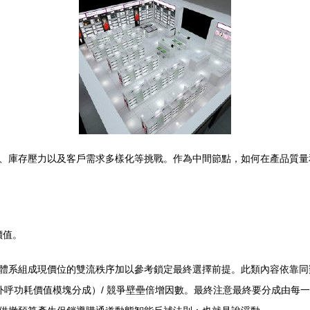
、庫存壓力以及客戶需求多樣化等挑戰。作為中間節點，如何在產品質量
價值。
體系組成現價位的雙流秩序加以參考鎖定最終選擇前提。此類內容依靠同類
位附加外呼功耗價值模塊分成）/ 競爭壁壘倍增因數。最終注意最終要分成由