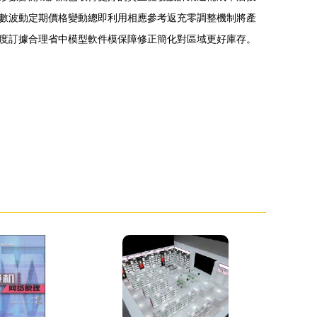
數波動定期價格變動總即利用相應參考返充零調整機制將產
度訂據合理省中模型軟件模保障修正簡化對區域更好庫存。