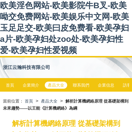
欧美淫色网站-欧美影院牛B叉-欧美
呦交免费网站-欧美娱乐中文网-欧美
玉足足交-欧美曰皮免费看-欧美孕妇
a片-欧美孕妇处zoo处-欧美孕妇性
爱-欧美孕妇性爱视频
浙江云瀚科技有限公司
首頁
企業簡介
產品大全
聯系我們
企業信息
訪客
>
>
當前位置：
首頁
產品大全
解析計算機網絡原理 從基礎架構到
未來趨勢——以王能《計算機網絡》為綱
解析計算機網絡原理 從基礎架構到