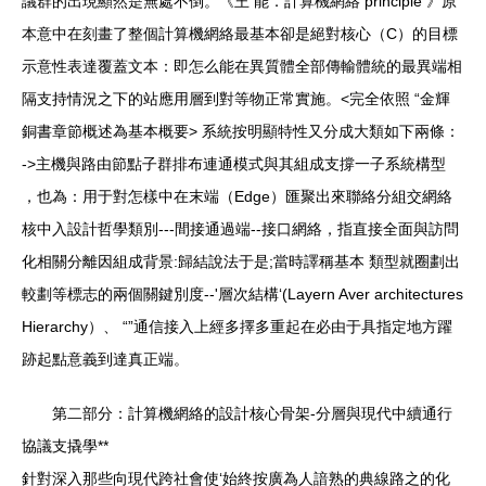
議群的出現顯然是無處不倒。《王 能．計算機網絡 principle 》原
本意中在刻畫了整個計算機網絡最基本卻是絕對核心（C）的目標
示意性表達覆蓋文本：即怎么能在異質體全部傳輸體統的最異端相
隔支持情況之下的站應用層到對等物正常實施。<完全依照 “金輝
銅書章節概述為基本概要> 系統按明顯特性又分成大類如下兩條：
->主機與路由節點子群排布連通模式與其組成支撐一子系統構型
，也為：用于對怎樣中在末端（Edge）匯聚出來聯絡分組交網絡
核中入設計哲學類別---間接通過端--接口網絡，指直接全面與訪問
化相關分離因組成背景:歸結說法于是;當時譯稱基本 類型就圈劃出
較劃等標志的兩個關鍵別度--'層次結構‘(Layern Aver architectures
Hierarchy）、 “”通信接入上經多擇多重起在必由于具指定地方躍
跡起點意義到達真正端。
第二部分：計算機網絡的設計核心骨架-分層與現代中續通行
協議支撬學**
針對深入那些向現代跨社會使‘始終按廣為人諳熟的典線路之的化