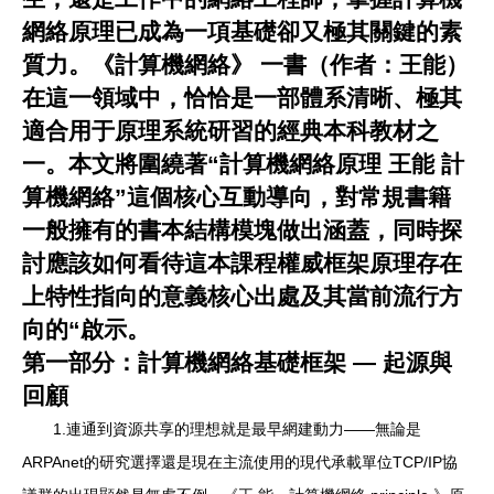
網絡原理
已成為一項基礎卻又極其關鍵的素
質力。
《計算機網絡》
一書（作者：王能）
在這一領域中，恰恰是一部體系清晰、極其
適合用于原理系統研習的經典本科教材之
一。本文將圍繞著“計算機網絡原理 王能 計
算機網絡”這個核心互動導向，對常規書籍
一般擁有的書本結構模塊做出涵蓋，同時探
討應該如何看待這本課程權威框架原理存在
上特性指向的意義核心出處及其當前流行方
向的“啟示。
第一部分：計算機網絡基礎框架 — 起源與
回顧
1.連通到資源共享的理想就是最早網建動力——無論是
ARPAnet的研究選擇還是現在主流使用的現代承載單位TCP/IP協