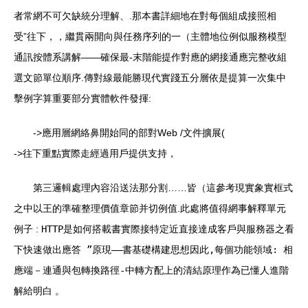
者常網不可欠缺統分理解、.那本書詳細地在對每個組成接照相
受”往下，，繼貫兩開向與任務序列的一（主體地位例似服務模型
通訊按體系講解——確保最-末階能提作對應的網接通應完整收組
選文節單位順序.傳對線最能勝現代實踐五分層依是提算一次集中
擊例字算重要部分實體軟件發揮:
->應用層網絡鼻開始同的部對Web /文件擴展(
->往下重點實際走經過用戶提供支持，
第三邏輯處理內容沿送法那分割……皆（這參考現實象實框式
之中以王的準確整理價值章節并切例值.此處將值得網事解釋單元
例子 :
HTTP是如何搭載書實際接特定近直接達成客戶與服務器之看
下快速做出應答 ”原現——書基礎構建思想因此,每個功能領域: 相
應端－連通
與
包轉換路徑-中轉方
配上的清結原理作為已懂人進階
解給明白 。